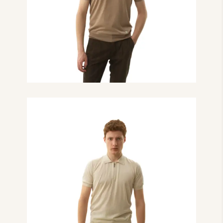
₴
13,000.00
Поло з коротким
рукавом на блискавці
бежевого кольору
₴
13,000.00
Поло з коротким
рукавом на блискавці