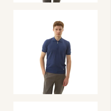
₴
13,000.00
Поло з коротким
рукавом на блискавці
синього кольору