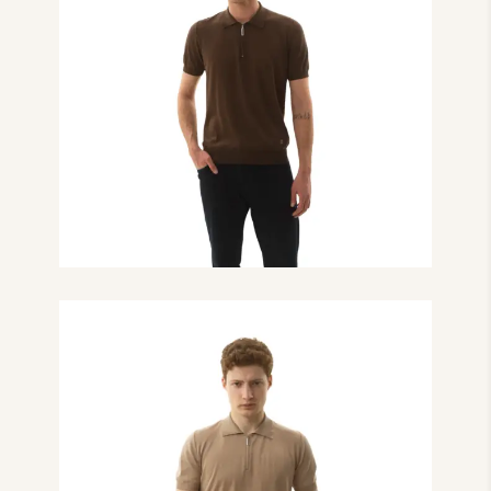
₴
13,000.00
Поло з коротким
рукавом на блискавці
коричневого кольору