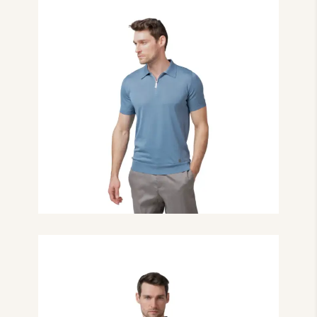
₴
13,000.00
Поло з коротким
рукавом на блискавці
сизого кольору