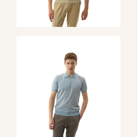
молочного кольору
₴
13,000.00
Поло з коротким
рукавом на блискавці
блакитного кольору