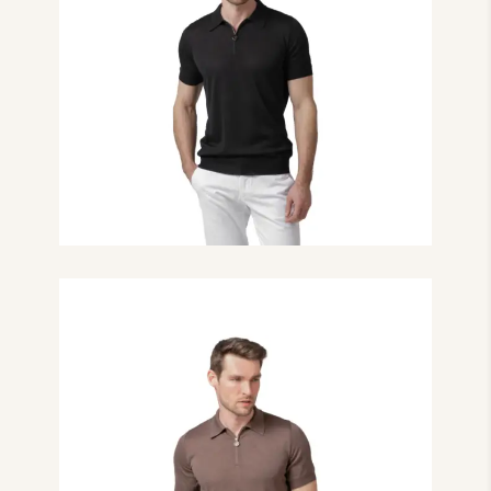
₴
13,000.00
Поло з коротким
рукавом на блискавці
чорного кольору
₴
13,000.00
Поло з коротким