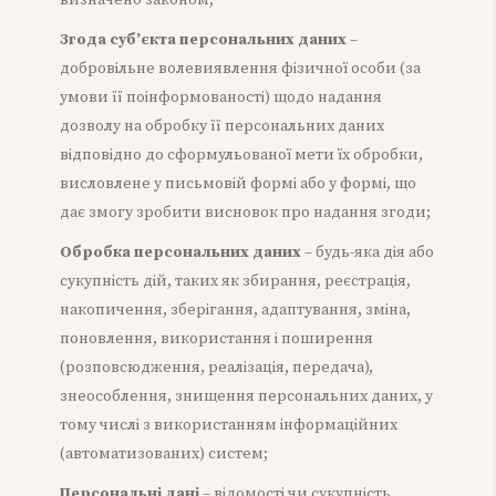
визначено законом;
Згода суб’єкта персональних даних
–
добровільне волевиявлення фізичної особи (за
умови її поінформованості) щодо надання
дозволу на обробку її персональних даних
відповідно до сформульованої мети їх обробки,
висловлене у письмовій формі або у формі, що
дає змогу зробити висновок про надання згоди;
Обробка персональних даних
– будь-яка дія або
сукупність дій, таких як збирання, реєстрація,
накопичення, зберігання, адаптування, зміна,
поновлення, використання і поширення
(розповсюдження, реалізація, передача),
знеособлення, знищення персональних даних, у
тому числі з використанням інформаційних
(автоматизованих) систем;
Персональні дані
– відомості чи сукупність