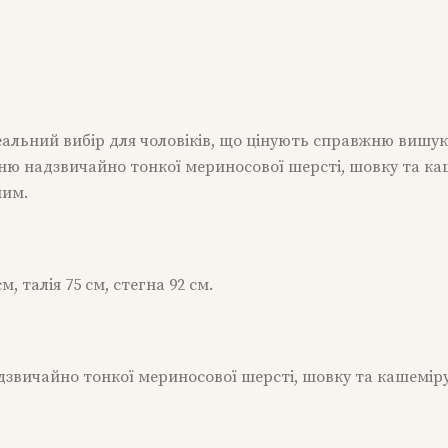
КІЛЬКІСТЬ
альний вибір для чоловіків, що цінують справжню вишукан
ню надзвичайно тонкої мериносової шерсті, шовку та каш
ним.
м, талія 75 см, стегна 92 см.
адзвичайно тонкої мериносової шерсті, шовку та кашеміру