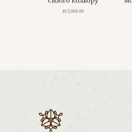
сизого кольору
мо
₴
13,000.00