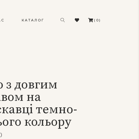
(0)
АС
КАТАЛОГ
 з довгим
авом на
кавці темно-
ого кольору
0