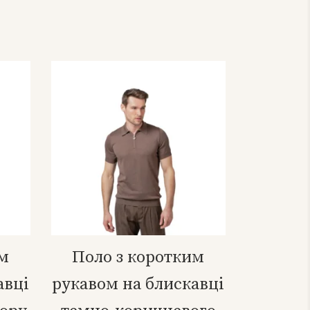
им
Поло з коротким
авці
рукавом на блискавці