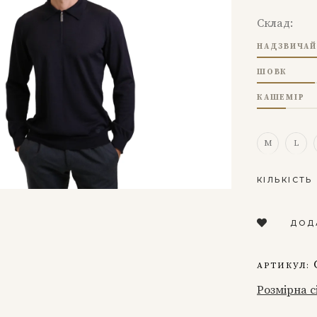
Склад:
НАДЗВИЧАЙ
ШОВК
КАШЕМІР
M
L
ПОЛО
КІЛЬКІСТЬ
З
ДОВГИМ
ДОД
РУКАВОМ
НА
БЛИСКАВЦ
АРТИКУЛ:
ТЕМНО-
СИНЬОГО
Розмірна с
КОЛЬОРУ