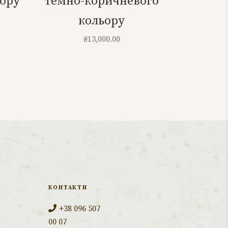
ьору
темно-коричневого
кольору
₴
13,000.00
КОНТАКТИ
+38 096 507
00 07