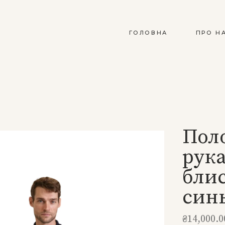
ГОЛОВНА
ПРО Н
Поло
рук
блис
синь
₴
14,000.0